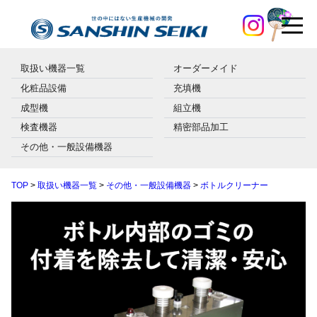
取扱い機器一覧
オーダーメイド
化粧品設備
充填機
成型機
組立機
検査機器
精密部品加工
その他・一般設備機器
TOP
>
取扱い機器一覧
>
その他・一般設備機器
>
ボトルクリーナー